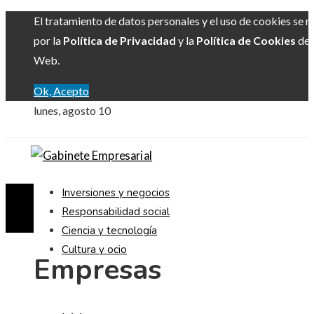
El tratamiento de datos personales y el uso de cookies se r
por la
Política de Privacidad
y la
Política de Cookies
del 
Web.
Ok, Acepto
lunes, agosto 10
Inversiones y negocios
Responsabilidad social
Ciencia y tecnología
Cultura y ocio
Empresas