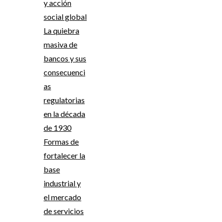
y acción
social global
La quiebra
masiva de
bancos y sus
consecuenci
as
regulatorias
en la década
de 1930
Formas de
fortalecer la
base
industrial y
el mercado
de servicios