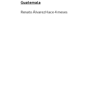
Guatemala
Renato Álvarez
Hace 4 meses
MENÚ DE NAVEGACIÓN
Quiénes Somos
Política de Privacidad
Contacto
ENTRADAS RECIENTES
análisis de los fondos con mayor rentabilidad
acumulada y longevidad
El papel de la convicción social en la implanta
de la jornada laboral de ocho horas
CATEGORÍAS