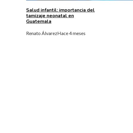
Salud infantil: importancia del
tamizaje neonatal en
Guatemala
Renato Álvarez
Hace 4 meses
MENÚ DE NAVEGACIÓN
Quiénes Somos
Política de Privacidad
Contacto
ENTRADAS RECIENTES
Formas de fortalecer la base industrial y el
mercado de servicios en Argelia
análisis de los fondos con mayor rentabilidad