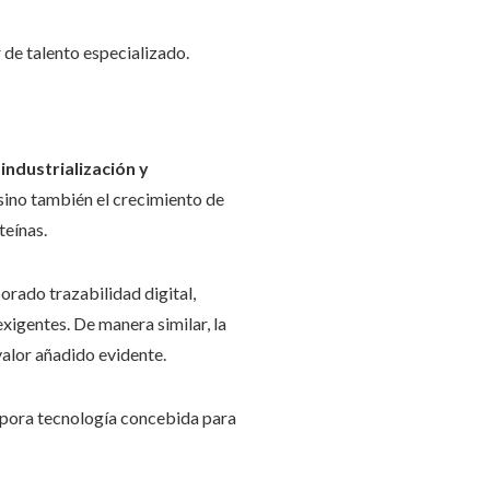
 de talento especializado.
a
industrialización y
 sino también el crecimiento de
teínas.
rado trazabilidad digital,
xigentes. De manera similar, la
valor añadido evidente.
orpora tecnología concebida para