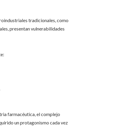
roindustriales tradicionales, como
tales, presentan vulnerabilidades
te:
.
tria farmacéutica, el complejo
dquirido un protagonismo cada vez