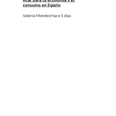
vital para la economía y el
consumo en Egipto
Valeria Mendes
Hace 5 días
MENÚ DE NAVEGACIÓN
Quiénes Somos
Política de Privacidad
Contacto
ENTRADAS RECIENTES
El impacto de la RSE en la gestión ambiental y
social de la minería en Chile
La descentralización de políticas de movilidad 
impacto en la RSC corporativa belga