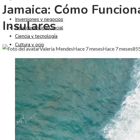
Jamaica: Cómo Funcion
Inversiones y negocios
Insulares
Responsabilidad social
Ciencia y tecnología
Cultura y ocio
Valeria Mendes
Hace 7 meses
Hace 7 meses
85