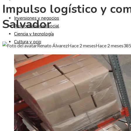
Impulso logístico y com
Inversiones y negocios
Salvador
Responsabilidad social
Ciencia y tecnología
Cultura y ocio
Renato Álvarez
Hace 2 meses
Hace 2 meses
38
5