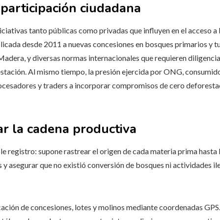
participación ciudadana
iciativas tanto públicas como privadas que influyen en el acceso a
licada desde 2011 a nuevas concesiones en bosques primarios y tu
 Madera, y diversas normas internacionales que requieren diligenci
restación. Al mismo tiempo, la presión ejercida por ONG, consumi
rocesadores y traders a incorporar compromisos de cero deforestac
ar la cadena productiva
le registro: supone rastrear el origen de cada materia prima hasta
 y asegurar que no existió conversión de bosques ni actividades il
ficación de concesiones, lotes y molinos mediante coordenadas GPS