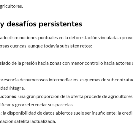
gricultores.
y desafíos persistentes
ciado disminuciones puntuales en la deforestación vinculada a pro
rsas cuencas, aunque todavía subsisten retos:
aslado de la presión hacia zonas con menor control o hacia actores
a presencia de numerosos intermediarios, esquemas de subcontrata
idad íntegra.
uctores
: una gran proporción de la oferta procede de agricultores
ificar y georreferenciar sus parcelas.
n
: la disponibilidad de datos abiertos suele ser insuficiente; la cred
mación satelital actualizada.