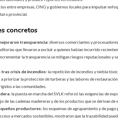
cios entre empresas, ONG y gobiernos locales para impulsar enfoq
tal o provincial.
es concretos
mejoraron transparencia
: diversos comerciantes y procesadore
ditorías que llevaron a excluir a quienes habían incurrido reciente
incrementar la transparencia se mitigan riesgos reputacionales y se
ras crisis de incendios
: la repetición de incendios y niebla tóxi
 a priorizar la protección de turberas y las labores de restaurac
igidos a las comunidades.
adera
: la puesta en marcha del SVLK reforzó las exigencias de ex
rgo de las cadenas madereras y de los productos que se derivan de e
 pequeños productores
: los esquemas de agrupamiento y de pago p
cceso a mercados sostenibles, mostraron que la trazabilidad pued