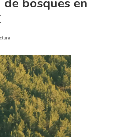
n de bosques en
E
ectura