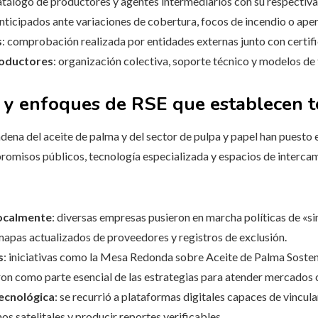
catálogo de productores y agentes intermediarios con su respectiv
anticipados ante variaciones de cobertura, focos de incendio o aper
s
: comprobación realizada por entidades externas junto con certif
roductores
: organización colectiva, soporte técnico y modelos de
 y enfoques de RSE que establecen 
dena del aceite de palma y del sector de pulpa y papel han puesto 
romisos públicos, tecnología especializada y espacios de interca
localmente
: diversas empresas pusieron en marcha políticas de «sin
mapas actualizados de proveedores y registros de exclusión.
s
: iniciativas como la Mesa Redonda sobre Aceite de Palma Sosteni
ron como parte esencial de las estrategias para atender mercados 
tecnológica
: se recurrió a plataformas digitales capaces de vincul
mos satelitales y producir reportes verificables.