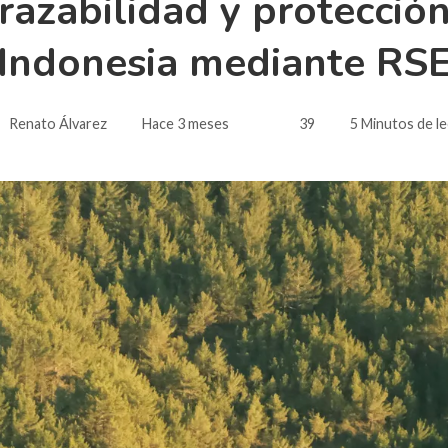
trazabilidad y protecció
Indonesia mediante RS
Renato Álvarez
Hace 3 meses
39
5 Minutos de l