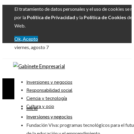
El tratamiento de datos personales y el uso de cookies se r
por la
Política de Privacidad
y la
Política de Cookies
del 
Web.
Ok, Acepto
viernes, agosto 7
Inversiones y negocios
Responsabilidad social
Ciencia y tecnología
Cultura y ocio
Inicio
Inversiones y negocios
Fundación Viva: programas tecnológicos para el futu
de la educación y el emprendimiento