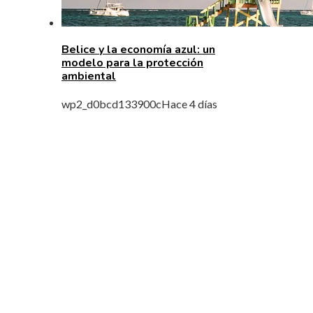
Belice y la economía azul: un
modelo para la protección
ambiental
wp2_d0bcd133900c
Hace 4 días
MENÚ DE NAVEGACIÓN
Quiénes Somos
Política de Privacidad
Contacto
ENTRADAS RECIENTES
análisis de los fondos con mayor rentabilidad
acumulada y longevidad