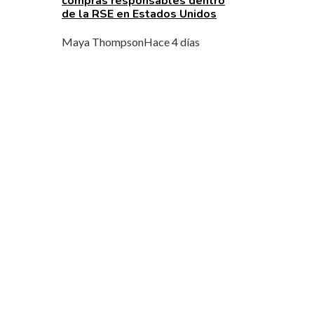
compras responsables dentro
de la RSE en Estados Unidos
Maya Thompson
Hace 4 días
MENÚ DE NAVEGACIÓN
Quiénes Somos
Política de Privacidad
Contacto
ENTRADAS RECIENTES
La quiebra masiva de bancos y sus consecuenc
regulatorias en la década de 1930
Formas de fortalecer la base industrial y el
mercado de servicios en Argelia