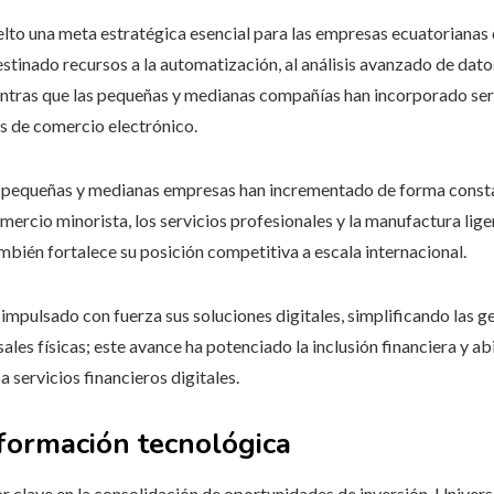
elto una meta estratégica esencial para las empresas ecuatorianas 
tinado recursos a la automatización, al análisis avanzado de datos
entras que las pequeñas y medianas compañías han incorporado serv
s de comercio electrónico.
s pequeñas y medianas empresas han incrementado de forma constan
ercio minorista, los servicios profesionales y la manufactura lige
ambién fortalece su posición competitiva a escala internacional.
impulsado con fuerza sus soluciones digitales, simplificando las g
ales físicas; este avance ha potenciado la inclusión financiera y a
servicios financieros digitales.
formación tecnológica
tor clave en la consolidación de oportunidades de inversión. Unive