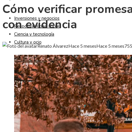
Cómo verificar promesa
Inversiones y negocios
con evidencia
Responsabilidad social
Ciencia y tecnología
Cultura y ocio
Renato Álvarez
Hace 5 meses
Hace 5 meses
75
5